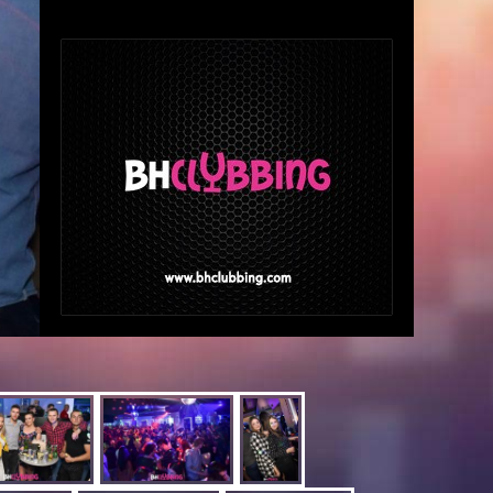
Za dobru atmosferu i opuštanje pobrinuti će
se dežurni DJ NIKICH te ljubazno osoblje
kluba.
Posebno za ovu prigodu su nam pripremili i
snižene cijene odabranih pića:
Vodka 1,50 KM
Tequila 2 KM
Karlovačko 2 KM
RedBull 4 KM
Jagermeister 50 KM
Johnnie Walker 60 KM
Rezervacije: 063 015 015