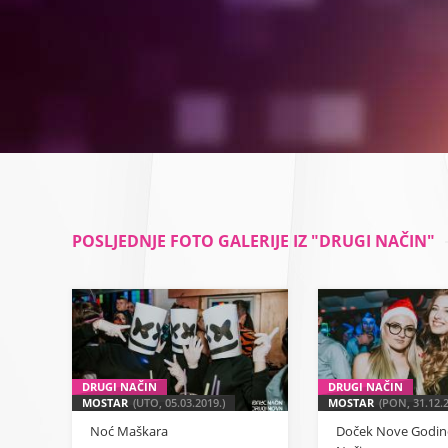
POSLJEDNJE FOTO GALERIJE IZ "DRUGI NAČIN"
DRUGI NAČIN
DRUGI NAČIN
MOSTAR
(UTO, 05.03.2019.)
MOSTAR
(PON, 31.12.2
Noć Maškara
Doček Nove Godine