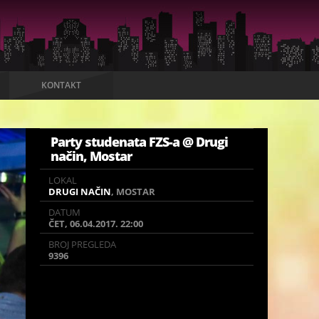
KONTAKT
Party studenata FZS-a @ Drugi
način, Mostar
LOKAL
LOKAL
DRUGI NAČIN
DRUGI NAČIN
, MOSTAR
, MOSTAR
DATUM
DATUM
ČET, 06.04.2017. 22:00
ČET, 06.04.2017. 22:00
BROJ PREGLEDA
BROJ PREGLEDA
9396
9396
Drage kolegice i kolege, u četvrtak 6.4.2017.
u noćnom klubu Drugi Način očekuje Vas
veliki party studenata Fakulteta zdravstvenih
studija.