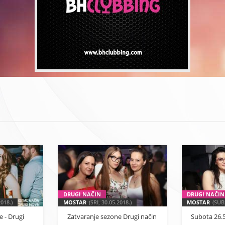
DRUGI NAČIN
DRUGI NAČIN
018.)
MOSTAR
(SRI, 30.05.2018.)
MOSTAR
(SUB,
 - Drugi
Zatvaranje sezone Drugi način
Subota 26.5