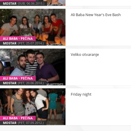
MOSTAR
(SUB, 06.06.2015.)
Ali Baba New Year's Eve Bash
ALI BABA - PEĆINA
MOSTAR
(PET, 25.07.2014.)
Veliko otvaranje
ALI BABA - PEĆINA
MOSTAR
(PET, 20.06.2014.)
Friday night
ALI BABA - PEĆINA
MOSTAR
(PET, 07.09.2012.)