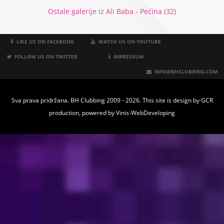
Ostale galerije iz Ali Baba - Pećina (32)
LIKE US ON FACEBOOK
WATCH US ON YOUTUBE
FOLLOW US ON TWITTER
IMPRESSUM
INFO@BHCLUBBING.COM
Sva prava pridržana. BH Clubbing 2009 - 2026. This site is design by
GCR
production
, powered by
Vinis-WebDeveloping