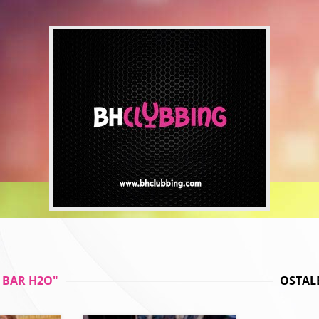
 BAR H2O"
OSTALE