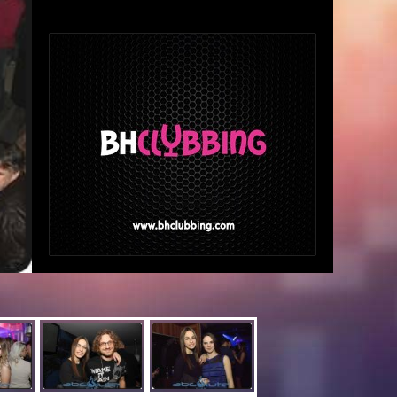
U Absolute club dolazi apsolutna regionalna
senzacija koja posljednjih godina ostavlja
neizbrisiv trag gdje god da se pojavi -
MILIGRAM!!!
Uz velike hitove poput "Mene ništa ne vadi",
"Sviraj brate", "Zato kradem", "Apsolutna ljubav",
"Lege lege", "Ludi petak", "Vrati mi se nesrećo",
ovaj senzacionalni sastav će raspametiti
Absolute club te napraviti atmosferu apsolutne
ljubavi i neviđene zabave.
Rezervirajte svoje mjesto na događaju sezone,
okupite svoje najdraže društvo i uz mega
koncert Miligram banda doživite noć o kojoj ćete
dugo pričati.
Za sve dodatne informacije obratite se na broj:
063/ 191 - 001.
Cijena ulaznice: 12,00 KM