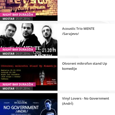
NIGHT BAR DURADŽIK
MOSTAR
25.01.2014.
Acoustic Trio MENTE
/Sarajevo/
NIGHT BAR DURADŽIK
MOSTAR
24.01.2014.
Otvoreni mikrofon stand Up
komedije
NIGHT BAR DURADŽIK
MOSTAR
05.01.2014.
Vinyl Lovers - No Government
(AndrÍ)