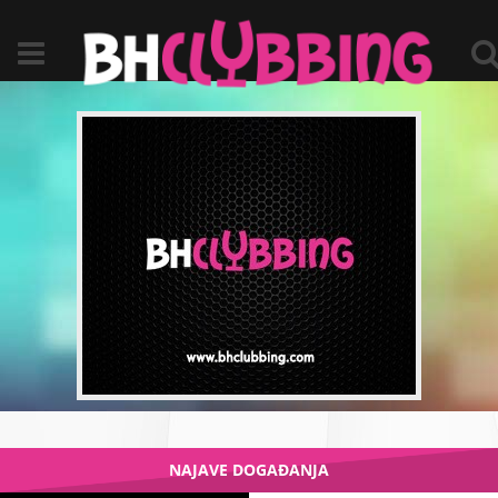
NAJAVE DOGAĐANJA