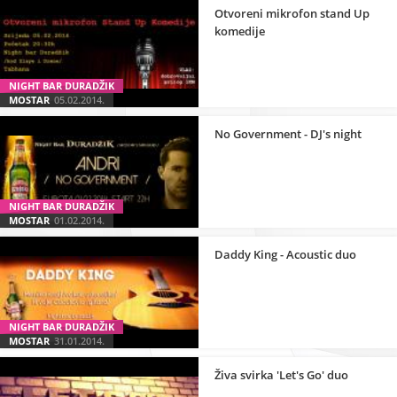
Otvoreni mikrofon stand Up
komedije
NIGHT BAR DURADŽIK
MOSTAR
05.02.2014.
No Government - DJ's night
NIGHT BAR DURADŽIK
MOSTAR
01.02.2014.
Daddy King - Acoustic duo
NIGHT BAR DURADŽIK
MOSTAR
31.01.2014.
Živa svirka 'Let's Go' duo