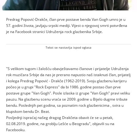
Predrag Popović-Drakče, član prve postave benda Van Gogh umro je u
57. godini života, javljaju srpski mediji. Vijest o njegovoj smrti potvrđena
je na Facebook stranici Udruženja rock glazbenika Srbije.
Tekst se nastavlja ispod oglasa
"S velikom tugom i žalošću obavještavamo članove i prijatelje Udruženja
rok muzičara Srbije da nas je prerano napustio naš istaknuti član, prijatelj
i kolega Predrag Popović - Drakče (1962-2019). Svoju glazbenu karijeru
počeo je u grupi "Rock Express" da bi 1986. godine postao član prve
postave grupe "Van Gogh". Posle izlaska iz grupe "Van Gogh" pravi veliku
pauzu. Na glazbenu scenu vraća se 2009. godine u Bijelo dugme tribute
bendu. Poslednjih pet godina, sa poznatim rock glazbenicima , svira u
klupskom bendu Dr. Beat.
Posljednji ispraćaj našeg dragog Drakčeta obavit će se u petak,
02.08.2019. godine, na groblju Lešće u Beogradu", objavili su na
Facebooku.