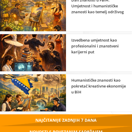
Dan znanosti u FBiH:
Umjetnost i humanističke
znanosti kao temelj održivog
razvoja
Izvedbena umjetnost kao
profesionalni i znanstveni
karijerni put
Humanističke znanosti kao
pokretač kreativne ekonomije
u BiH
NAJČITANIJE ZADNJIH 7 DANA
NOVOSTI S POVEZANIM SADRŽAJEM