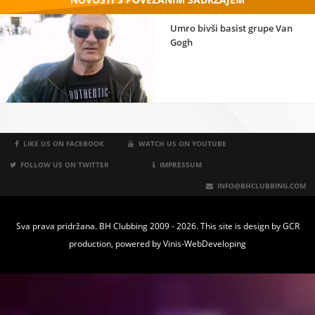
Umro bivši basist grupe Van
Gogh
LIKE US ON FACEBOOK
WATCH US ON YOUTUBE
FOLLOW US ON TWITTER
IMPRESSUM
INFO@BHCLUBBING.COM
Sva prava pridržana. BH Clubbing 2009 - 2026. This site is design by
GCR
production
, powered by
Vinis-WebDeveloping