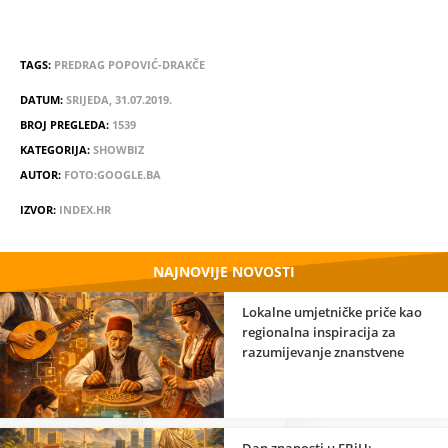
TAGS:
PREDRAG POPOVIĆ-DRAKČE
DATUM:
SRIJEDA, 31.07.2019.
BROJ PREGLEDA:
1539
KATEGORIJA:
SHOWBIZ
AUTOR:
FOTO:GOOGLE.BA
IZVOR:
INDEX.HR
NAJNOVIJE NOVOSTI
Lokalne umjetničke priče kao
regionalna inspiracija za
razumijevanje znanstvene
strane umjetnosti