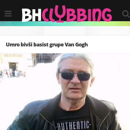
Umro bivši basist grupe Van Gogh