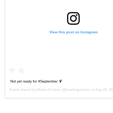
View this post on Instagram
Not yet ready for #September 🍹
A post shared by
Marko Grubnic
(@markogrubnic) on
Aug 28, 2019