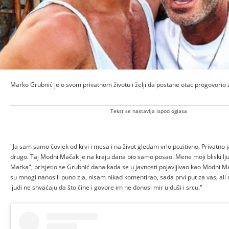
Marko Grubnić je o svom privatnom životu i želji da postane otac progovorio z
Tekst se nastavlja ispod oglasa
"Ja sam samo čovjek od krvi i mesa i na život gledam vrlo pozitivno. Privatno
drugo. Taj Modni Mačak je na kraju dana bio samo posao. Mene moji bliski lj
Marka", prisjetio se Grubnić dana kada se u javnosti pojavljivao kao Modni M
su mnogi nanosili puno zla, nisam nikad komentirao, sada prvi put za vas, ali 
ljudi ne shvaćaju da što čine i govore im ne donosi mir u duši i srcu."