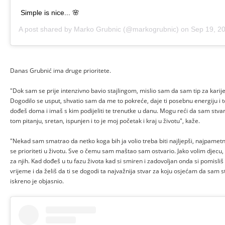
Simple is nice... 🌸
A post shared by
Marko Grubnic
(@markogrubnic) on
Sep 19, 2019
Danas Grubnić ima druge prioritete.
"Dok sam se prije intenzivno bavio stajlingom, mislio sam da sam tip za karije
Dogodilo se usput, shvatio sam da me to pokreće, daje ti posebnu energiju i t
dođeš doma i imaš s kim podijeliti te trenutke u danu. Mogu reći da sam stva
tom pitanju, sretan, ispunjen i to je moj početak i kraj u životu", kaže.
"Nekad sam smatrao da netko koga bih ja volio treba biti najljepši, najpametnij
se prioriteti u životu. Sve o čemu sam maštao sam ostvario. Jako volim djec
za njih. Kad dođeš u tu fazu života kad si smiren i zadovoljan onda si pomisliš 
vrijeme i da želiš da ti se dogodi ta najvažnija stvar za koju osjećam da sam
iskreno je objasnio.