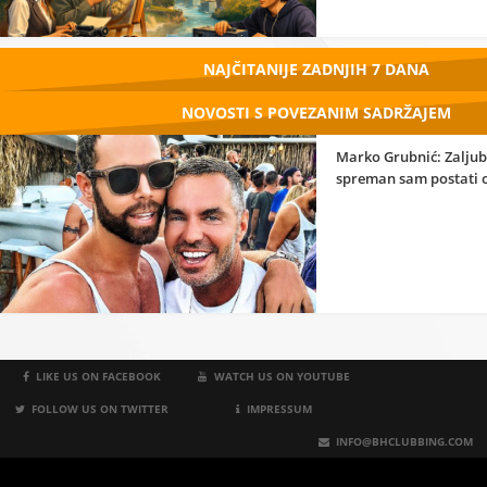
NAJČITANIJE ZADNJIH 7 DANA
NOVOSTI S POVEZANIM SADRŽAJEM
Marko Grubnić: Zaljub
spreman sam postati 
LIKE US ON FACEBOOK
WATCH US ON YOUTUBE
FOLLOW US ON TWITTER
IMPRESSUM
INFO@BHCLUBBING.COM