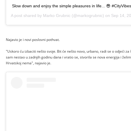
Slow down and enjoy the simple pleasures in life... 😎 #CityVibe
A post shared by
Marko Grubnic
(@markogrubnic) on
Sep 14, 2019
Najavio je i novi poslovni pothvat.
"Uskoro ću izbaciti nešto svoje. Bit će nešto novo, urbano, radi se o odjeći z
sam nestao u zadnjih godinu dana i vratio se, stvorila se nova energija i želim
Hrvatskoj nema", najavio je.