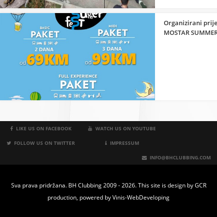
Organizirani prije
MOSTAR SUMMER 
LIKE US ON FACEBOOK
WATCH US ON YOUTUBE
FOLLOW US ON TWITTER
IMPRESSUM
INFO@BHCLUBBING.COM
Sva prava pridržana. BH Clubbing 2009 - 2026. This site is design by
GCR
production
, powered by
Vinis-WebDeveloping