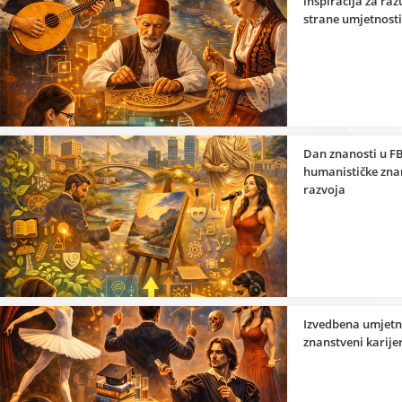
inspiracija za ra
strane umjetnosti
Dan znanosti u FB
humanističke znan
razvoja
Izvedbena umjetno
znanstveni karije