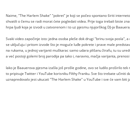
Naime, "The Harlem Shake" "pokret" je koji se počeo spontano širiti internet
shvatili o čemu se radi morat ćete pogledati videa. Prije toga trebali biste znat
hrpa ljudi koja je izvodi u zatvorenom i to uz pjesmu njujorškog DJ-ja Baauer
Svaki video započinje isto: jedna osoba pleše dok drugi "brinu svoja posla", a 
se uključuju i pritom izvode što je moguće luđe pokrete i prave male predstav
na rukama, u jednoj varijanti muškarac samo udara plišanu žirafu, tu su ureds
a već postoji golemi broj parodija pa tako i, naravno, mačja varijanta, prenos
Iako je Baauerova pjesma izašla još prošle godine, ovo se ludilo proširilo tek
to pripisuje Twitter i YouTube korisniku Filthy Franku. Sve što trebate učiniti d
uznapredovalo jest ukucati "The Harlem Shake" u YouTube i sve će vam biti j