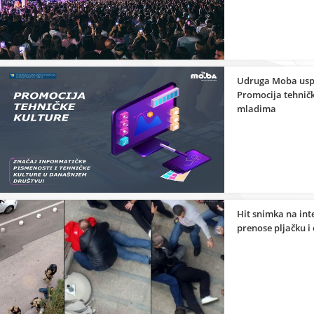
Udruga Moba uspje
Promocija tehnič
mladima
Hit snimka na int
prenose pljačku i