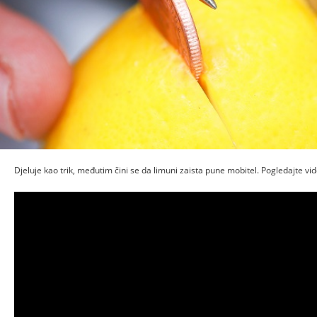
Djeluje kao trik, međutim čini se da limuni zaista pune mobitel. Pogledajte vi