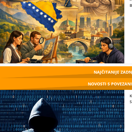
B
NAJČITANIJE ZADN
NOVOSTI S POVEZAN
K
S