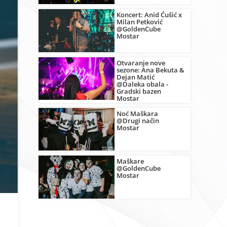
Koncert: Anid Ćušić x
Milan Petković
@GoldenCube
Mostar
Otvaranje nove
sezone: Ana Bekuta &
Dejan Matić
@Daleka obala -
Gradski bazen
Mostar
Noć Maškara
@Drugi način
Mostar
Maškare
@GoldenCube
Mostar