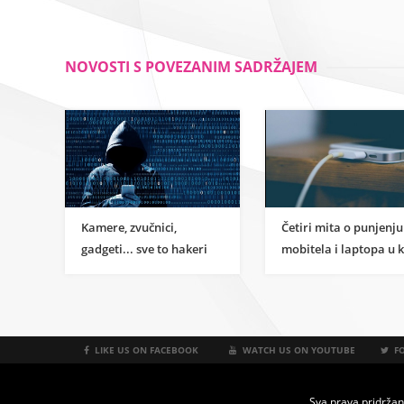
NOVOSTI S POVEZANIM SADRŽAJEM
Kamere, zvučnici,
Četiri mita o punjenju
gadgeti... sve to hakeri
mobitela i laptopa u 
koriste za proboj. Skočio
trebate prestati
broj napada na lozinke
vjerovati
LIKE US ON FACEBOOK
WATCH US ON YOUTUBE
FO
Sva prava pridržan