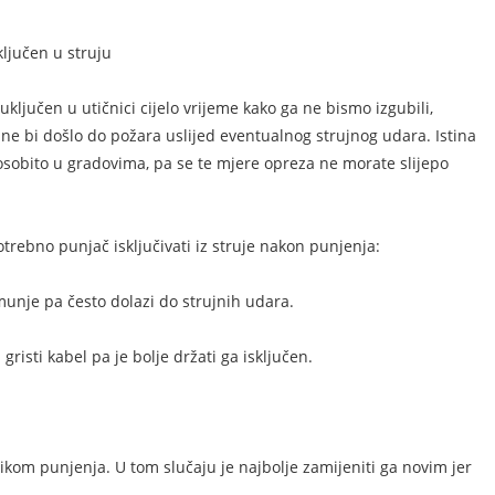
ključen u struju
ključen u utičnici cijelo vrijeme kako ga ne bismo izgubili,
o ne bi došlo do požara uslijed eventualnog strujnog udara. Istina
, osobito u gradovima, pa se te mjere opreza ne morate slijepo
potrebno punjač isključivati iz struje nakon punjenja:
unje pa često dolazi do strujnih udara.
risti kabel pa je bolje držati ga isključen.
likom punjenja. U tom slučaju je najbolje zamijeniti ga novim jer