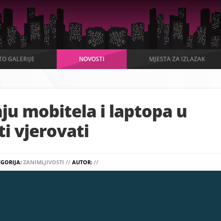
TO GALERIJE
NOVOSTI
MJESTA ZA IZLAZAK
nju mobitela i laptopa u
ti vjerovati
EGORIJA:
ZANIMLJIVOSTI //
AUTOR:
//