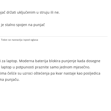
jač držati uključenim u struju ili ne.
o je stalno spojen na punjač
Tekst se nastavlja ispod oglasa
di i za laptop. Moderna baterija blokira punjenje kada dosegne
a laptop u potpunosti praznite samo jednom mjesečno.
etima češće su uzroci oštećenja pa kvar nastaje kao posljedica
 na punjaču.