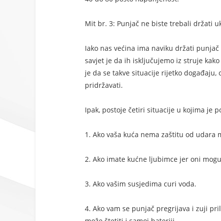
Mit br. 3: Punjač ne biste trebali držati u
Iako nas većina ima naviku držati punjač u
savjet je da ih isključujemo iz struje kak
je da se takve situacije rijetko događaju
pridržavati.
Ipak, postoje četiri situacije u kojima je 
1. Ako vaša kuća nema zaštitu od udara m
2. Ako imate kućne ljubimce jer oni mogu g
3. Ako vašim susjedima curi voda.
4. Ako vam se punjač pregrijava i zuji pri
može štetiti i samoj bateriji.