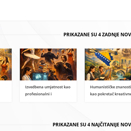
PRIKAZANE SU 4 ZADNJE NOV
Izvedbena umjetnost kao
Humanističke znanost
profesionalni i
kao pokretač kreativn
i
znanstveni karijerni put
ekonomije u BiH
PRIKAZANE SU 4 NAJČITANIJE NO