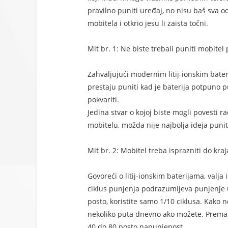
pravilno puniti uređaj, no nisu baš sva o
mobitela i otkrio jesu li zaista točni.
Mit br. 1: Ne biste trebali puniti mobitel
Zahvaljujući modernim litij-ionskim bater
prestaju puniti kad je baterija potpuno pu
pokvariti.
Jedina stvar o kojoj biste mogli povesti r
mobitelu, možda nije najbolja ideja punit
Mit br. 2: Mobitel treba isprazniti do kraj
Govoreći o litij-ionskim baterijama, valja
ciklus punjenja podrazumijeva punjenje 
posto, koristite samo 1/10 ciklusa. Kako n
nekoliko puta dnevno ako možete. Prema mi
40 do 80 posto napunjenost.