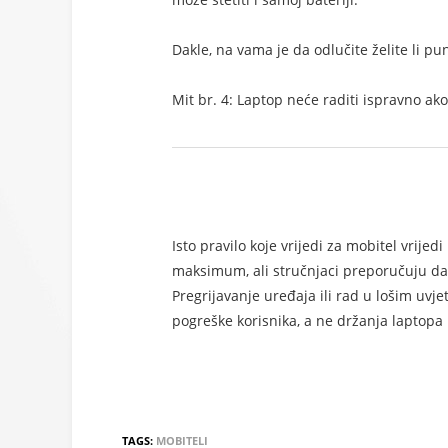
Dakle, na vama je da odlučite želite li pun
Mit br. 4: Laptop neće raditi ispravno ak
Isto pravilo koje vrijedi za mobitel vrije
maksimum, ali stručnjaci preporučuju d
Pregrijavanje uređaja ili rad u lošim uvj
pogreške korisnika, a ne držanja laptopa
TAGS:
MOBITELI