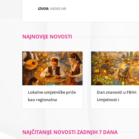
IZVOR:
INDEX.HR
NAJNOVIJE NOVOSTI
Lokalne umjetničke priče
Dan znanosti u FBiH:
kao regionalna
Umjetnost i
inspiracija za
humanističke znanost
razumijevanje
kao temelj održivog
znanstvene strane
razvoja
umjetnosti
NAJČITANIJE NOVOSTI ZADNJIH 7 DANA