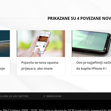
PRIKAZANE SU 4 POVEZANE NOV
Pojavila se nova opasna
Ovo je najjeftiniji nači
koje
prijevara, ako imate
da kupite iPhone X i
Android ne skidajte
usput dobijete bespla
ovakve aplikacije
putovanje u New York
LLOW US ON TWITTER
IMPRESSUM
a. BH Clubbing 2009 - 2026. This site is design by
GCR production
, powered by
Vi