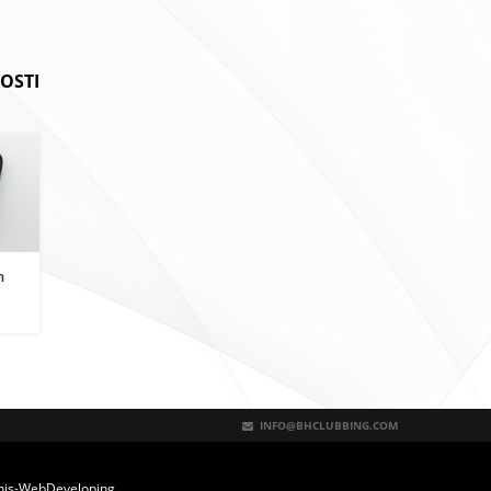
OSTI
n
tno
INFO@BHCLUBBING.COM
nis-WebDeveloping