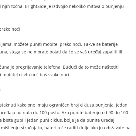
d njih točna. BrightSide je izdvojio nekoliko mitova o punjenju
 preko noći
ijama, možete puniti mobitel preko noći. Takve se baterije
na, stoga se ne morate bojati da će se vaš uređaj zapaliti ili
ačuna je pregrijavanje telefona. Budući da to može naštetiti
i mobitel cijelu noć baš svake noći.
a
 istaknuti kako one imaju ograničen broj ciklusa punjenja. Jedan
uređaja od nula do 100 posto. Ako punite bateriju od 90 do 100
e biste gubili jedan puni ciklus, bolje je da punite uređaj
šljenju stručnjaka, baterija će raditi dulje ako ju održavate na