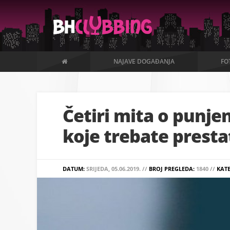
NAJAVE DOGAĐANJA
FO
Četiri mita o punje
koje trebate presta
DATUM:
SRIJEDA, 05.06.2019. //
BROJ PREGLEDA:
1840 //
KAT