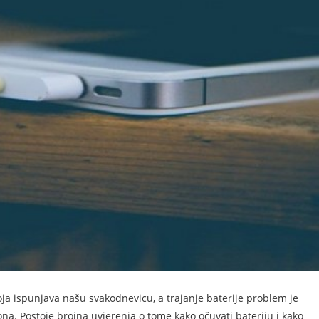
ja ispunjava našu svakodnevicu, a trajanje baterije problem je
na. Postoje brojna uvjerenja o tome kako očuvati bateriju i kako