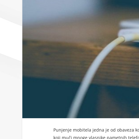
Punjenje mobitela jedna je od obaveza ko
koji muči mnoge vlasnike pametnih telefo