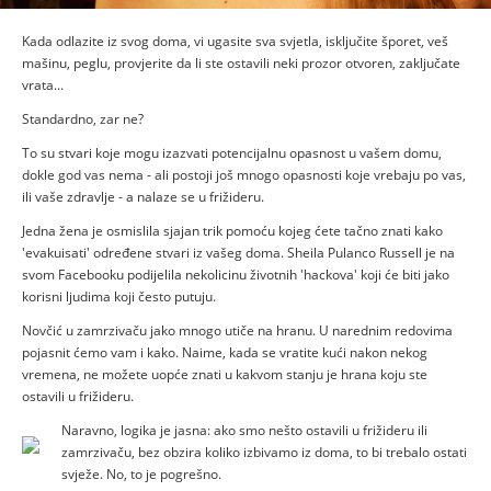
Kada odlazite iz svog doma, vi ugasite sva svjetla, isključite šporet, veš
mašinu, peglu, provjerite da li ste ostavili neki prozor otvoren, zaključate
vrata...
Standardno, zar ne?
To su stvari koje mogu izazvati potencijalnu opasnost u vašem domu,
dokle god vas nema - ali postoji još mnogo opasnosti koje vrebaju po vas,
ili vaše zdravlje - a nalaze se u frižideru.
Jedna žena je osmislila sjajan trik pomoću kojeg ćete tačno znati kako
'evakuisati' određene stvari iz vašeg doma. Sheila Pulanco Russell je na
svom Facebooku podijelila nekolicinu životnih 'hackova' koji će biti jako
korisni ljudima koji često putuju.
Novčić u zamrzivaču jako mnogo utiče na hranu. U narednim redovima
pojasnit ćemo vam i kako. Naime, kada se vratite kući nakon nekog
vremena, ne možete uopće znati u kakvom stanju je hrana koju ste
ostavili u frižideru.
Izvor:
Naravno, logika je jasna: ako smo nešto ostavili u frižideru ili
Facebook
zamrzivaču, bez obzira koliko izbivamo iz doma, to bi trebalo ostati
svježe. No, to je pogrešno.