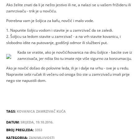
Ako želite znati da li je nešto jestivo ili ne, a nalazi se u vašem frižideru ili
zamrzivaču - trik je u novčiću.
Potrebna vam je šoljica za kafu, novčić i malo vode.
1. Napunite šoljicu vodom i stavite je u zamrzivač da se zaledi.
2. Šoljicu sa ledom stavite u zamrzivač - a na vrh stavite kovanicu, i
slobodno idite na putovanje, godišnji odmor ili službeni put.
Izvor:
Kada se vratite, ako je novčić/kovanica na dnu šoljice - bacite sve iz
Facebook
zamrzivača, jer ništa što tu imate nije više sigurno za konzumaciju.
Ako je novčić došao do polovine leda, ili je i dalje na vrhu - sve je u redu.
Napravite sebi ručak ili večeru od onoga što ste u zamrzivaču imali prije
nego ste napustili dom.
TAGS:
KOVANICA
ZAMRZIVAČ
KUĆA
DATUM:
SRIJEDA, 19.10.2016.
BROJ PREGLEDA:
3353
KATEGORIJA:
ZANIMLJIVOSTI