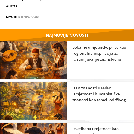
AUTOR:
IZVOR:
N1INFO.COM
NAJNOVIJE NOVOSTI
Lokalne umjetničke priče kao
regionalna inspiracija za
razumijevanje znanstvene
strane umjetnosti
Dan znanosti u FBiH:
Umjetnost i humanističke
znanosti kao temelj održivog
razvoja
Izvedbena umjetnost kao