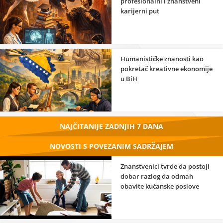
profesionalni i znanstveni
karijerni put
Humanističke znanosti kao
pokretač kreativne ekonomije
u BiH
NAJČITANIJE ZADNJIH 7 DANA
NOVOSTI S POVEZANIM SADRŽAJEM
Znanstvenici tvrde da postoji
dobar razlog da odmah
obavite kućanske poslove