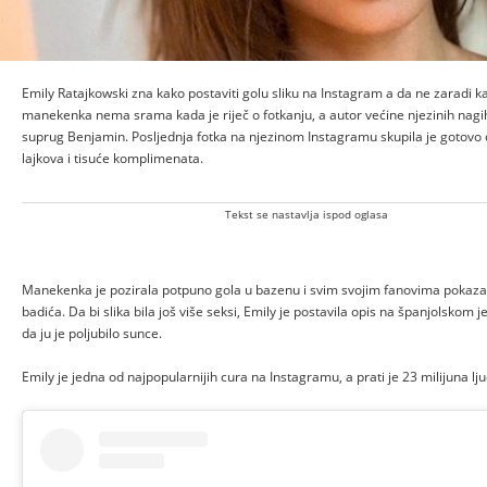
Emily Ratajkowski zna kako postaviti golu sliku na Instagram a da ne zaradi k
manekenka nema srama kada je riječ o fotkanju, a autor većine njezinih nagih 
suprug Benjamin. Posljednja fotka na njezinom Instagramu skupila je gotovo 
lajkova i tisuće komplimenata.
Tekst se nastavlja ispod oglasa
Manekenka je pozirala potpuno gola u bazenu i svim svojim fanovima pokaza
badića. Da bi slika bila još više seksi, Emily je postavila opis na španjolskom j
da ju je poljubilo sunce.
Emily je jedna od najpopularnijih cura na Instagramu, a prati je 23 milijuna lju