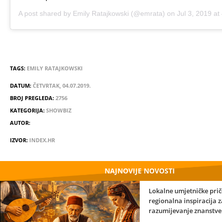
A post shared by
Emily Ratajkowski
(@emrata) on
Jul 3, 2019 a
TAGS:
EMILY RATAJKOWSKI
DATUM:
ČETVRTAK, 04.07.2019.
BROJ PREGLEDA:
2756
KATEGORIJA:
SHOWBIZ
AUTOR:
IZVOR:
INDEX.HR
NAJNOVIJE NOVOSTI
Lokalne umjetničke prič
regionalna inspiracija z
razumijevanje znanstve
umjetnosti