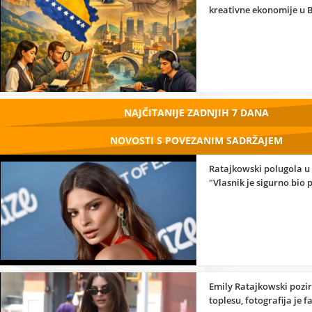
kreativne ekonomije u 
NAJČITANIJE ZADNJIH 7 DANA
NOVOSTI S POVEZANIM SADRŽAJEM
Ratajkowski polugola u
"Vlasnik je sigurno bio 
Emily Ratajkowski pozi
toplesu, fotografija je f