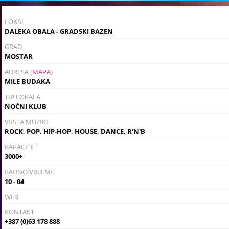
LOKAL
DALEKA OBALA - GRADSKI BAZEN
GRAD
MOSTAR
ADRESA
[MAPA]
MILE BUDAKA
TIP LOKALA
NOĆNI KLUB
VRSTA MUZIKE
ROCK, POP, HIP-HOP, HOUSE, DANCE, R'N'B
KAPACITET
3000+
RADNO VRIJEME
10 - 04
WEB
KONTAKT
+387 (0)63 178 888