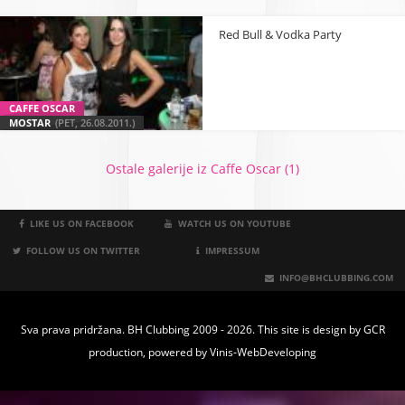
Red Bull & Vodka Party
CAFFE OSCAR
MOSTAR
(PET, 26.08.2011.)
Ostale galerije iz Caffe Oscar (1)
LIKE US ON FACEBOOK
WATCH US ON YOUTUBE
FOLLOW US ON TWITTER
IMPRESSUM
INFO@BHCLUBBING.COM
Sva prava pridržana. BH Clubbing 2009 - 2026. This site is design by
GCR
production
, powered by
Vinis-WebDeveloping