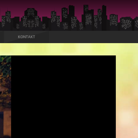
KONTAKT