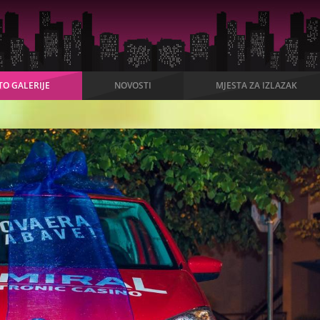
TO GALERIJE
NOVOSTI
MJESTA ZA IZLAZAK