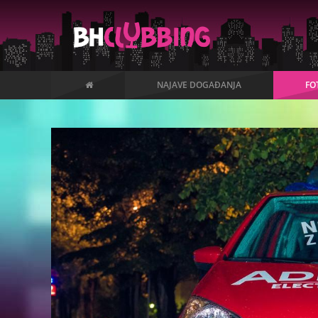
NAJAVE DOGAĐANJA
FO