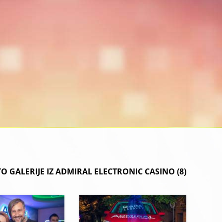
O GALERIJE IZ ADMIRAL ELECTRONIC CASINO (8)