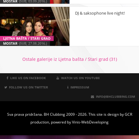
MOSTAR
(SUB, 03.09.2016.)
DJ & saksophone live night!
LJETNA BAŠTA / STARI GRAD
MOSTAR
(SUB, 27.08.2016.)
Ostale galerije iz Ljetna bašta / Stari grad (31)
LIKE US ON FACEBOOK
WATCH US ON YOUTUBE
FOLLOW US ON TWITTER
IMPRESSUM
INFO@BHCLUBBING.COM
Sva prava pridržana. BH Clubbing 2009 - 2026. This site is design by
GCR
production
, powered by
Vinis-WebDeveloping