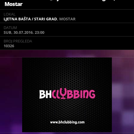
Mostar
LOKAL
LOKAL
LJETNA BAŠTA / STARI GRAD
LJETNA BAŠTA / STARI GRAD
, MOSTAR
, MOSTAR
DATUM
DATUM
SUB, 30.07.2016. 23:00
SUB, 30.07.2016. 23:00
BROJ PREGLEDA
BROJ PREGLEDA
10326
10326