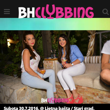
Subota 30.7.2016. @ Ljetna bašta / Stari grad,