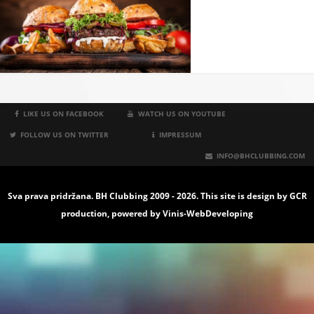
LIKE US ON FACEBOOK
WATCH US ON YOUTUBE
FOLLOW US ON TWITTER
IMPRESSUM
INFO@BHCLUBBING.COM
Sva prava pridržana. BH Clubbing 2009 - 2026. This site is design by
GCR
production
, powered by
Vinis-WebDeveloping