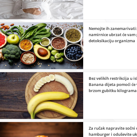
Nemojte ih zanemarivati
namirnice ubrzat će vam
detoksikaciju organizma
Bez velikih restrikcija u i
Banana dijeta pomoći će
brzom gubitku kilograma
Za ručak napravite sočni
hamburger i oduševite u