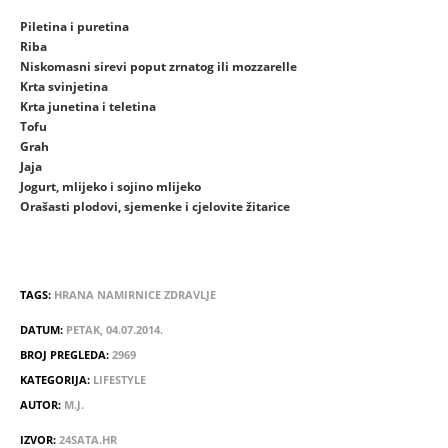
Piletina i puretina
Riba
Niskomasni sirevi poput zrnatog ili mozzarelle
Krta svinjetina
Krta junetina i teletina
Tofu
Grah
Jaja
Jogurt, mlijeko i sojino mlijeko
Orašasti plodovi, sjemenke i cjelovite žitarice
TAGS:
HRANA
NAMIRNICE
ZDRAVLJE
DATUM:
PETAK, 04.07.2014.
BROJ PREGLEDA:
2969
KATEGORIJA:
LIFESTYLE
AUTOR:
M.J.
IZVOR:
24SATA.HR