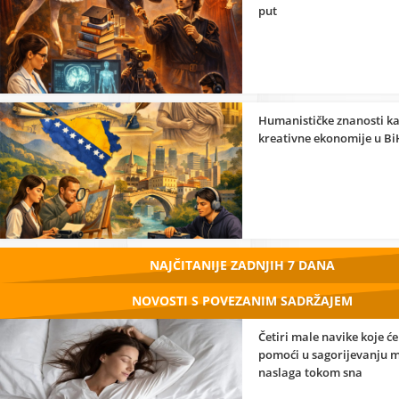
put
Humanističke znanosti k
kreativne ekonomije u Bi
NAJČITANIJE ZADNJIH 7 DANA
NOVOSTI S POVEZANIM SADRŽAJEM
Četiri male navike koje ć
pomoći u sagorijevanju 
naslaga tokom sna