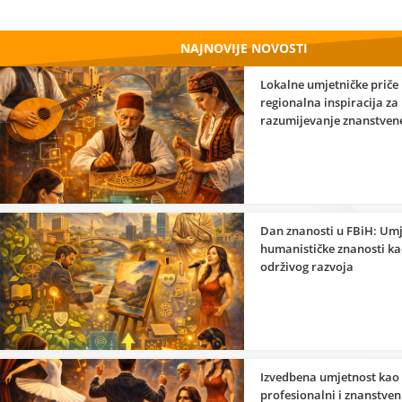
NAJNOVIJE NOVOSTI
Lokalne umjetničke priče
regionalna inspiracija za
razumijevanje znanstven
umjetnosti
Dan znanosti u FBiH: Umj
humanističke znanosti ka
održivog razvoja
Izvedbena umjetnost kao
profesionalni i znanstveni