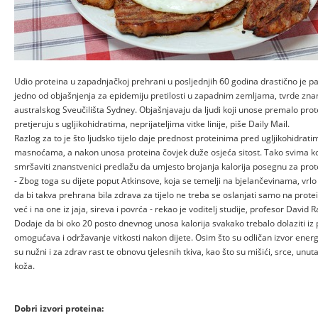
Udio proteina u zapadnjačkoj prehrani u posljednjih 60 godina drastično je pa
jedno od objašnjenja za epidemiju pretilosti u zapadnim zemljama, tvrde zna
australskog Sveučilišta Sydney. Objašnjavaju da ljudi koji unose premalo pro
pretjeruju s ugljikohidratima, neprijateljima vitke linije, piše Daily Mail.
Razlog za to je što ljudsko tijelo daje prednost proteinima pred ugljikohidratim
masnoćama, a nakon unosa proteina čovjek duže osjeća sitost. Tako svima ko
smršaviti znanstvenici predlažu da umjesto brojanja kalorija posegnu za prot
- Zbog toga su dijete poput Atkinsove, koja se temelji na bjelančevinama, vrlo
da bi takva prehrana bila zdrava za tijelo ne treba se oslanjati samo na prote
već i na one iz jaja, sireva i povrća - rekao je voditelj studije, profesor Davi
Dodaje da bi oko 20 posto dnevnog unosa kalorija svakako trebalo dolaziti iz 
omogućava i održavanje vitkosti nakon dijete. Osim što su odličan izvor energi
su nužni i za zdrav rast te obnovu tjelesnih tkiva, kao što su mišići, srce, unuta
koža.
Dobri izvori proteina: